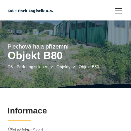
Plechová hala přízemní
Objekt B80
D8 - Park Logistik a.s.
>
Objekty
>
Objekt B80
Informace
Účel objektu:
Sklad