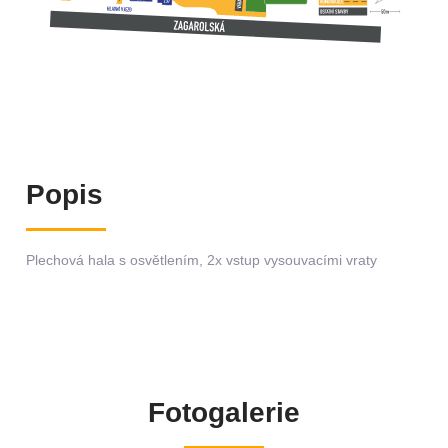
Popis
Plechová hala s osvětlením, 2x vstup vysouvacími vraty
Fotogalerie