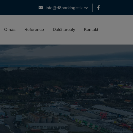
info@d8parklogistik.cz
O nás
Reference
Další areály
Kontakt