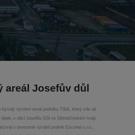
 areál Josefův důl
 bývalý výrobní areál podniku TIBA, který zde až
látek, v obci Josefův Důl ve Středočeském kraji.
čoval v omezené výrobě podnik Escorial s.r.o.,