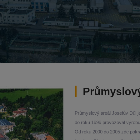
Průmyslový
Průmyslový areál Josefův Důl je
do roku 1999 provozoval výrobu 
Od roku 2000 do 2005 zde pokra