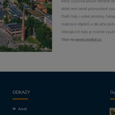
který využíval pouze některé ob
době není areál průmyslově využ
Další haly i volné prostory čeka
realizace objektů a dle jeho po
Stávajících haly je možné využít
Více na
www.josdul.cz
ODKAZY
Ga
Areál