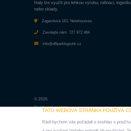
Haly lze využít pro lehkou výrobu, rafinaci, logistik
nebo sklady.
Zagarolská 163, Nelahozeves
Zavolejte nám:
727 972 484
info@d8parklogistik.cz
© 2026
Nastavení cookies
TATO WEBOVÁ STRÁNKA POUŽÍVÁ C
Rádi bychom vás požádali o souhlas s použív
a pro zvýšení Vašeho pohodlí při používání. T