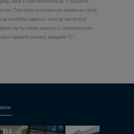
jekty, které z části modernizoval. V současné
íván. Část hal je využívána pro skladovací účely.
jí na vhodného zájemce, který by navrhl účel
žadavků by byl objekt upraven či zrekonstruován.
 jako logistické prostory kategorie “C”.
lerie