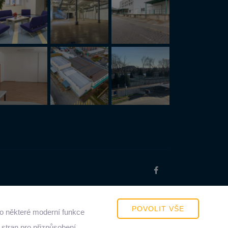
POVOLIT VŠE
o některé moderní funkce
 stran pro přizpůsobení