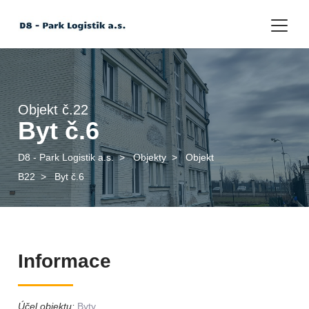
Objekt č.22
Byt č.6
D8 - Park Logistik a.s.
>
Objekty
>
Objekt
B22
>
Byt č.6
Informace
Účel objektu:
Byty