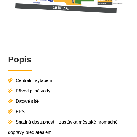
Popis
Centrální vytápění
Přívod pitné vody
Datové sítě
EPS
Snadná dostupnost – zastávka městské hromadné
dopravy před areálem